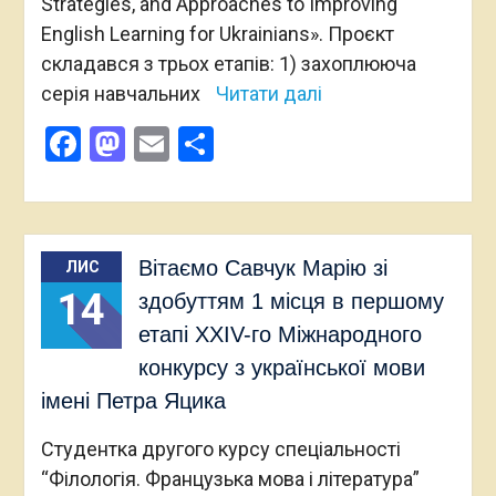
Strategies, and Approaches to Improving
English Learning for Ukrainians». Проєкт
складався з трьох етапів: 1) захоплююча
серія навчальних
Читати далі
Facebook
Mastodon
Email
Поділитися
Вітаємо Савчук Марію зі
ЛИС
14
здобуттям 1 місця в першому
етапі XXIV-го Міжнародного
конкурсу з української мови
імені Петра Яцика
Студентка другого курсу спеціальності
“Філологія. Французька мова і література”