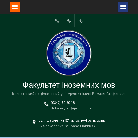
Перейти
до
Портал
вмісту
університету
Факультет іноземних мов
Карпатський національний університет імені Василя Стефаника
(0342) 59-60-18
dekanat_fim@pnu.edu.ua
вул. Шевченка 57, м. Івано-Франківськ
57 Shevchenko St., Ivano-Frankivsk