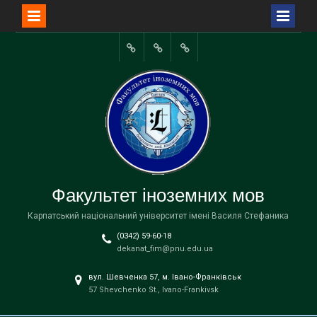
Перейти
до
Портал
вмісту
університету
Факультет іноземних мов
Карпатський національний університет імені Василя Стефаника
(0342) 59-60-18
dekanat_fim@pnu.edu.ua
вул. Шевченка 57, м. Івано-Франківськ
57 Shevchenko St., Ivano-Frankivsk