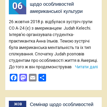
06
щодо особливостей
американської культури
26 жовтня 2018 р. відбулася зустріч групи
СО А-24 (є) з американцем Judah Kelechi.
Інтерв’ю організувала студентка-
практикантка Анна Ільків. Темою зустрічі
була американська ментальність та їх тип
спілкування. Спочатку Judah розповів
студентам про особливості життя в Америці.
До того ж він продемонстрував
Читати далі
Facebook
Mastodon
Email
Поділитися
Семінар щодо особливостей
ЖОВ