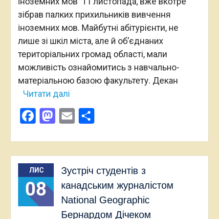
іноземних мов 11 листопада, вже вкотре
зібрав палких прихильників вивчення
іноземних мов. Майбутні абітурієнти, не
лише зі шкіл міста, але й об’єднаних
територіальних громад області, мали
можливість ознайомитись з навчально-
матеріальною базою факультету. Декан
Читати далі
Facebook
Mastodon
Email
Поділитися
Зустріч студентів з
ЛИС
08
канадським журналістом
National Geographic
Бернардом Дічеком