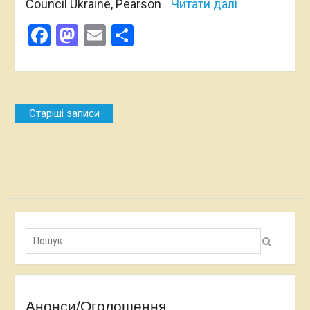
Council Ukraine, Pearson
Читати далі
Facebook
Mastodon
Email
Поділитися
Навігація
Старіші записи
за
записами
Пошук:
Анонси/Оголошення