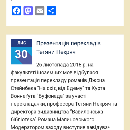
Facebook
Mastodon
Email
Поділитися
Презентація перекладів
ЛИС
30
Тетяни Некряч
26 листопада 2018 р. на
факультеті іноземних мов відбулася
презентація перекладу романів Джона
Стейнбека “На схід від Едему” та Курта
Воннеґута “Буфонада” за участі
перекладачки, професора Тетяни Некряч та
директора видавництва “Вавилонська
бібліотека” Романа Малиновського.
Модератором заходу виступив завідувач