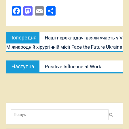
Facebook
Mastodon
Email
Поділитися
Навігація
Попередня
Попередня
Наші перекладачі взяли участь у V
записів
публікація:
Міжнародній хірургічній місії Face the Future Ukraine
Наступна
Наступна
Positive Influence at Work
публікація:
Пошук: